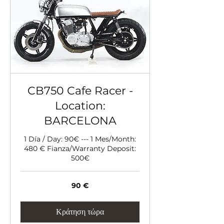
CB750 Cafe Racer -
Location:
BARCELONA
1 Día / Day: 90€ --- 1 Mes/Month:
480 € Fianza/Warranty Deposit:
500€
90
90 €
ευρώ
Κράτηση τώρα