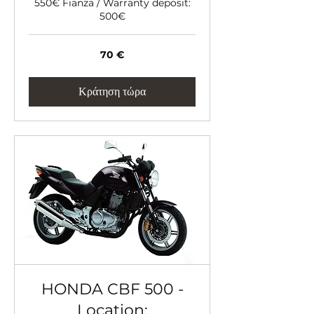
550€ Fianza / Warranty deposit:
500€
70
70 €
ευρώ
Κράτηση τώρα
HONDA CBF 500 -
Location: