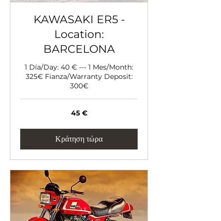
KAWASAKI ER5 -
Location:
BARCELONA
1 Día/Day: 40 € --- 1 Mes/Month:
325€ Fianza/Warranty Deposit:
300€
45
45 €
ευρώ
Κράτηση τώρα