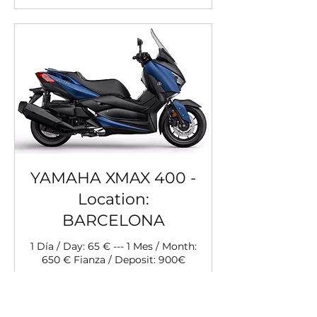
YAMAHA XMAX 400 -
Location:
BARCELONA
1 Día / Day: 65 € --- 1 Mes / Month:
650 € Fianza / Deposit: 900€
65
65 €
ευρώ