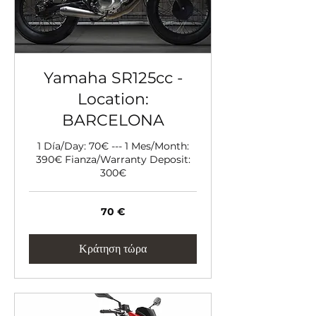
Yamaha SR125cc -
Location:
BARCELONA
1 Día/Day: 70€ --- 1 Mes/Month:
390€ Fianza/Warranty Deposit:
300€
70
70 €
ευρώ
Κράτηση τώρα