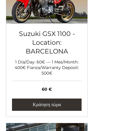
Suzuki GSX 1100 -
Location:
BARCELONA
1 Día/Day: 60€ --- 1 Mes/Month:
400€ Fianza/Warranty Deposit:
500€
60
60 €
ευρώ
Κράτηση τώρα