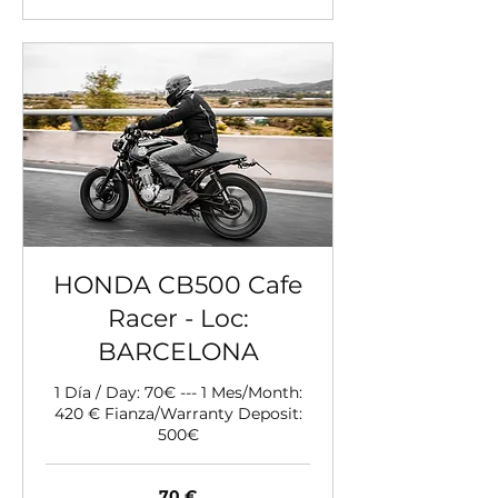
HONDA CB500 Cafe
Racer - Loc:
BARCELONA
1 Día / Day: 70€ --- 1 Mes/Month:
420 € Fianza/Warranty Deposit:
500€
70
70 €